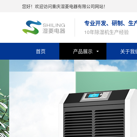
您好！欢迎访问重庆湿菱电器有限公司网站！
专业开发、研制、生
10年除湿机生产经验
首页
产品展示
关于我