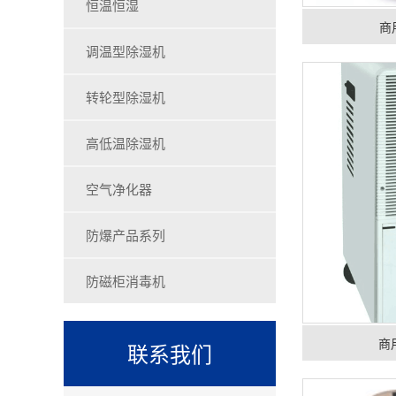
恒温恒湿
商
调温型除湿机
转轮型除湿机
高低温除湿机
空气净化器
防爆产品系列
防磁柜消毒机
商
联系我们