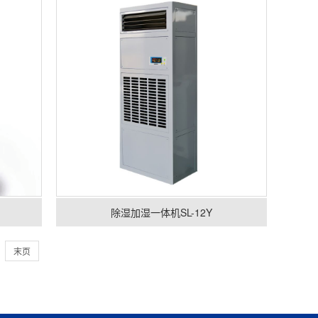
除湿加湿一体机SL-12Y
末页