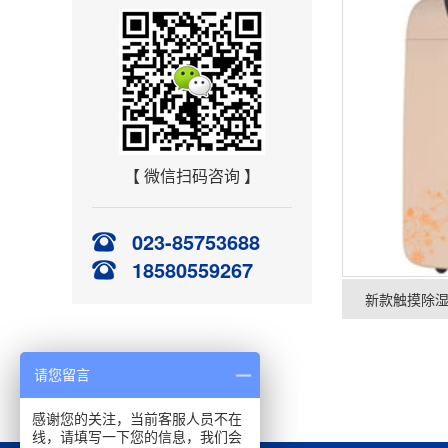
【 微信扫码咨询 】
023-85753688
18580559267
新款触摸除湿
请您留言
感谢您的关注，当前客服人员不在
线，请填写一下您的信息，我们会